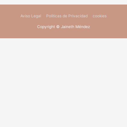
Aviso Legal
Políticas de Privacidad
cookies
Copyright © Jaineth Méndez